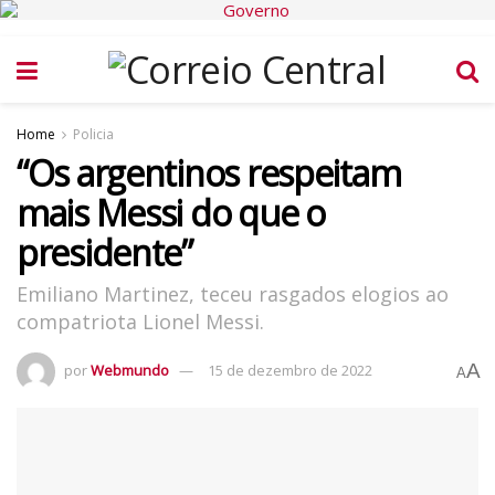
Home
Policia
“Os argentinos respeitam
mais Messi do que o
presidente”
Emiliano Martinez, teceu rasgados elogios ao
compatriota Lionel Messi.
A
por
Webmundo
15 de dezembro de 2022
A