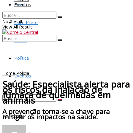
Geral
Eventos
No Result
Ouro Preto
View All Result
Policia
No Result
View All Result
Política
Home
Policia
Eventos
Saúde: Especialista alerta para
os riscos da inalação de
fumaça de queimadas em
animais
A prevenção torna-se a chave para
mitigar os impactos na saúde.
No Result