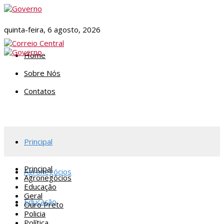
quinta-feira, 6 agosto, 2026
Home
Sobre Nós
Contatos
Principal
Principal
Agronegócios
Agronegócios
Educação
Geral
Educação
Ouro Preto
Policia
Política