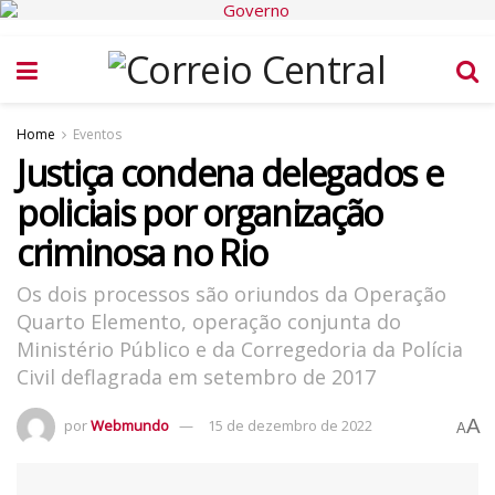
Home
Eventos
Justiça condena delegados e
policiais por organização
criminosa no Rio
Os dois processos são oriundos da Operação
Quarto Elemento, operação conjunta do
Ministério Público e da Corregedoria da Polícia
Civil deflagrada em setembro de 2017
A
por
Webmundo
15 de dezembro de 2022
A