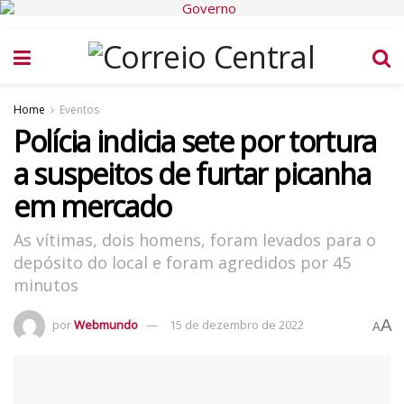
Home
Eventos
Polícia indicia sete por tortura
a suspeitos de furtar picanha
em mercado
As vítimas, dois homens, foram levados para o
depósito do local e foram agredidos por 45
minutos
A
por
Webmundo
15 de dezembro de 2022
A