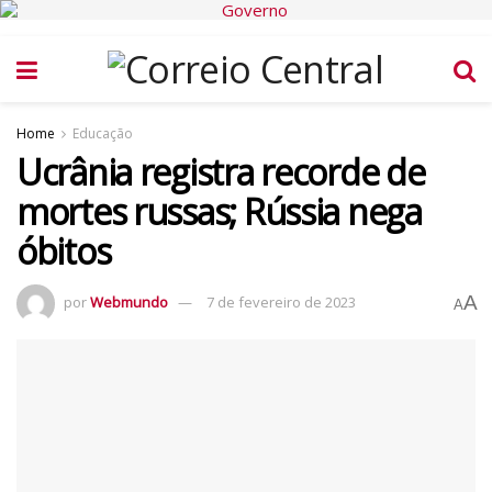
Home
Educação
Ucrânia registra recorde de
mortes russas; Rússia nega
óbitos
A
por
Webmundo
7 de fevereiro de 2023
A