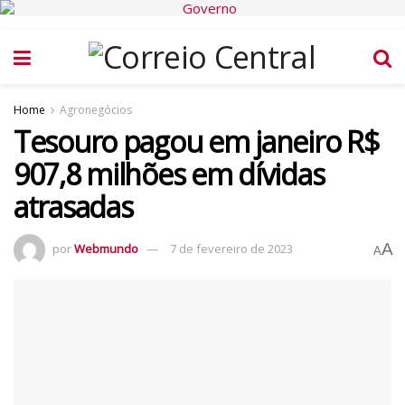
Home
Agronegócios
Tesouro pagou em janeiro R$
907,8 milhões em dívidas
atrasadas
A
por
Webmundo
7 de fevereiro de 2023
A