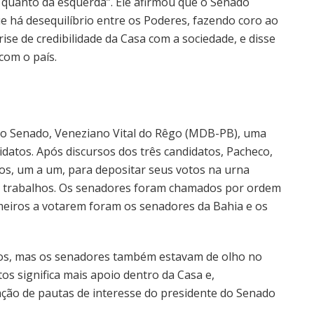
ta quanto da esquerda”. Ele afirmou que o Senado
que há desequilíbrio entre os Poderes, fazendo coro ao
ise de credibilidade da Casa com a sociedade, e disse
com o país.
 do Senado, Veneziano Vital do Rêgo (MDB-PB), uma
datos. Após discursos dos três candidatos, Pacheco,
s, um a um, para depositar seus votos na urna
s trabalhos. Os senadores foram chamados por ordem
imeiros a votarem foram os senadores da Bahia e os
otos, mas os senadores também estavam de olho no
s significa mais apoio dentro da Casa e,
ção de pautas de interesse do presidente do Senado