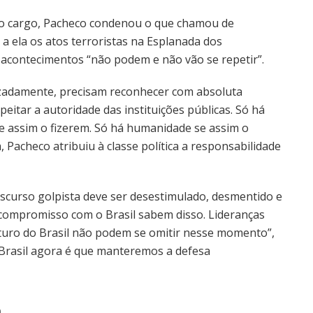
o cargo, Pacheco condenou o que chamou de
u a ela os atos terroristas na Esplanada dos
s acontecimentos “não podem e não vão se repetir”.
vilizadamente, precisam reconhecer com absoluta
itar a autoridade das instituições públicas. Só há
se assim o fizerem. Só há humanidade se assim o
, Pacheco atribuiu à classe política a responsabilidade
discurso golpista deve ser desestimulado, desmentido e
 compromisso com o Brasil sabem disso. Lideranças
uro do Brasil não podem se omitir nesse momento”,
o Brasil agora é que manteremos a defesa
a