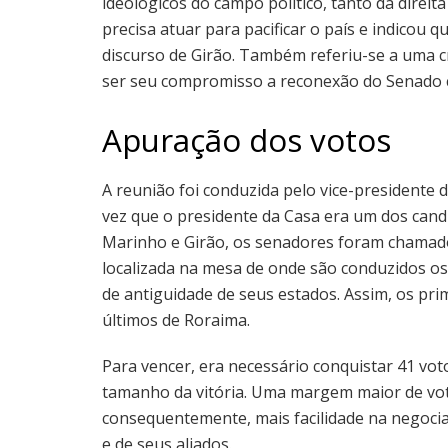
ideológicos do campo político, tanto da direi
precisa atuar para pacificar o país e indicou 
discurso de Girão. Também referiu-se a uma cr
ser seu compromisso a reconexão do Senado 
Apuração dos votos
A reunião foi conduzida pelo vice-presidente
vez que o presidente da Casa era um dos candi
Marinho e Girão, os senadores foram chamado
localizada na mesa de onde são conduzidos o
de antiguidade de seus estados. Assim, os pr
últimos de Roraima.
Para vencer, era necessário conquistar 41 v
tamanho da vitória. Uma margem maior de voto
consequentemente, mais facilidade na negocia
e de seus aliados.