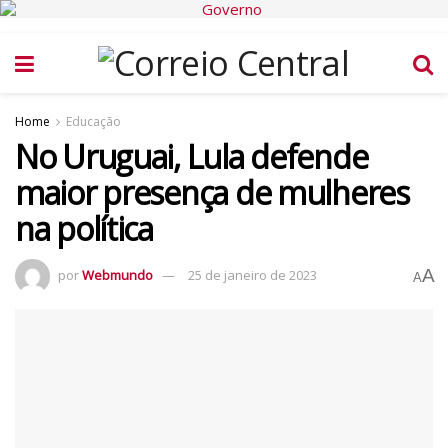
Home
Educação
No Uruguai, Lula defende
maior presença de mulheres
na política
A
por
Webmundo
25 de janeiro de 2023
A