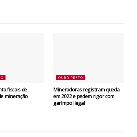
TO
OURO PRETO
a fiscais de
Mineradoras registram queda
de mineração
em 2022 e pedem rigor com
garimpo ilegal