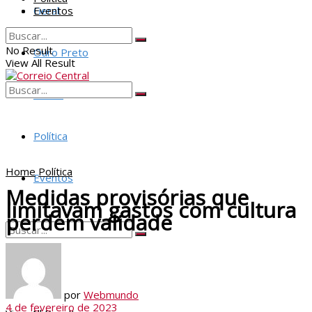
Geral
Eventos
No Result
Ouro Preto
View All Result
Policia
No Result
View All Result
Política
Home
Política
Eventos
Medidas provisórias que
limitavam gastos com cultura
perdem validade
No Result
por
Webmundo
4 de fevereiro de 2023