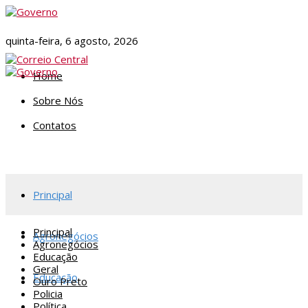
quinta-feira, 6 agosto, 2026
Home
Sobre Nós
Contatos
Principal
Principal
Agronegócios
Agronegócios
Educação
Geral
Educação
Ouro Preto
Policia
Política