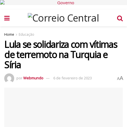
Home
Educação
Lula se solidariza com vítimas
de terremoto na Turquia e
Síria
A
por
Webmundo
6 de fevereiro de 2023
A