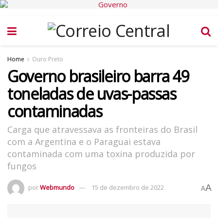
Home
Ouro Preto
Governo brasileiro barra 49
toneladas de uvas-passas
contaminadas
Carga que atravessava as fronteiras do Brasil
com a Argentina e o Paraguai estava
contaminada com uma toxina produzida por
fungos
A
por
Webmundo
15 de dezembro de 2022
A