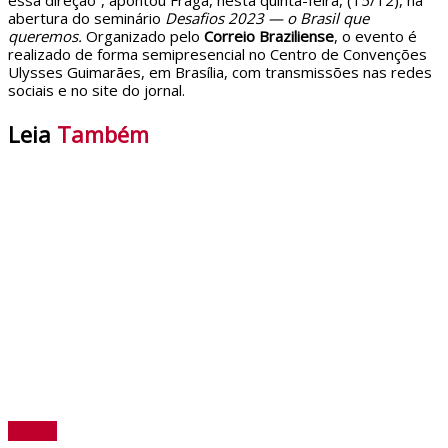
essa direção”, apontou Fraga, nesta quinta-feira, (15/12), na
abertura do seminário
Desafios 2023 — o Brasil que
queremos.
Organizado pelo
Correio Braziliense
, o evento é
realizado de forma semipresencial no Centro de Convenções
Ulysses Guimarães, em Brasília, com transmissões nas redes
sociais e no site do jornal.
Leia
Também
Política