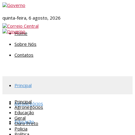
quinta-feira, 6 agosto, 2026
Home
Sobre Nós
Contatos
Principal
Principal
Agronegócios
Agronegócios
Educação
Geral
Educação
Ouro Preto
Policia
Política