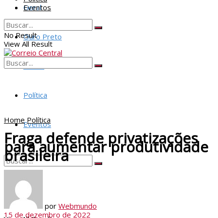
Geral
Eventos
No Result
Ouro Preto
View All Result
Policia
No Result
View All Result
Política
Home
Política
Eventos
Fraga defende privatizações
para aumentar produtividade
brasileira
No Result
por
Webmundo
15 de dezembro de 2022