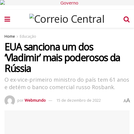
Home
Educação
EUA sanciona um dos
‘Vladimir’ mais poderosos da
Rússia
O ex-vice-primeiro ministro do país tem 61 anos
e detém o banco comercial russo Rosbank.
A
por
Webmundo
15 de dezembro de 2022
A