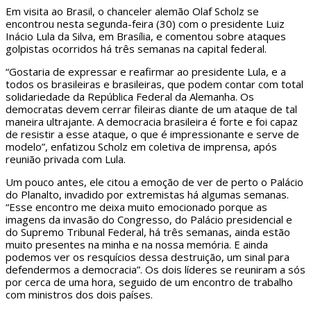
Em visita ao Brasil, o chanceler alemão Olaf Scholz se
encontrou nesta segunda-feira (30) com o presidente Luiz
Inácio Lula da Silva, em Brasília, e comentou sobre ataques
golpistas ocorridos há três semanas na capital federal.
“Gostaria de expressar e reafirmar ao presidente Lula, e a
todos os brasileiras e brasileiras, que podem contar com total
solidariedade da República Federal da Alemanha. Os
democratas devem cerrar fileiras diante de um ataque de tal
maneira ultrajante. A democracia brasileira é forte e foi capaz
de resistir a esse ataque, o que é impressionante e serve de
modelo”, enfatizou Scholz em coletiva de imprensa, após
reunião privada com Lula.
Um pouco antes, ele citou a emoção de ver de perto o Palácio
do Planalto, invadido por extremistas há algumas semanas.
“Esse encontro me deixa muito emocionado porque as
imagens da invasão do Congresso, do Palácio presidencial e
do Supremo Tribunal Federal, há três semanas, ainda estão
muito presentes na minha e na nossa memória. E ainda
podemos ver os resquícios dessa destruição, um sinal para
defendermos a democracia”. Os dois líderes se reuniram a sós
por cerca de uma hora, seguido de um encontro de trabalho
com ministros dos dois países.