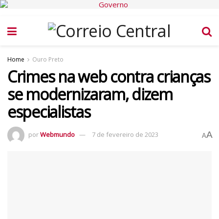
Home
Ouro Preto
Crimes na web contra crianças
se modernizaram, dizem
especialistas
A
por
Webmundo
7 de fevereiro de 2023
A