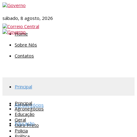
sábado, 8 agosto, 2026
Home
Sobre Nós
Contatos
Principal
Principal
Agronegócios
Agronegócios
Educação
Geral
Educação
Ouro Preto
Policia
Política