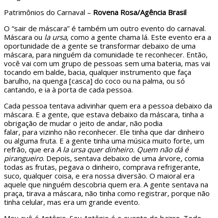
Patrimônios do Carnaval –
Rovena Rosa/Agência Brasil
O “sair de máscara” é também um outro evento do carnaval.
Máscara ou
la ursa
, como a gente chama lá. Este evento era a
oportunidade de a gente se transformar debaixo de uma
máscara, para ninguém da comunidade te reconhecer. Então,
você vai com um grupo de pessoas sem uma bateria, mas vai
tocando em balde, bacia, qualquer instrumento que faça
barulho, na quenga [casca] do coco ou na palma, ou só
cantando, e ia à porta de cada pessoa.
Cada pessoa tentava adivinhar quem era a pessoa debaixo da
máscara. E a gente, que estava debaixo da máscara, tinha a
obrigação de mudar o jeito de andar, não podia
falar, para vizinho não reconhecer. Ele tinha que dar dinheiro
ou alguma fruta. E a gente tinha uma música muito forte, um
refrão, que era
A la ursa quer dinheiro. Quem não dá é
pirangueiro
. Depois, sentava debaixo de uma árvore, comia
todas as frutas, pegava o dinheiro, comprava refrigerante,
suco, qualquer coisa, e era nossa diversão. O maioral era
aquele que ninguém descobria quem era. A gente sentava na
praça, tirava a máscara, não tinha como registrar, porque não
tinha celular, mas era um grande evento.