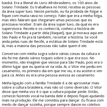
baobá. Era a Bienal do Livro Afrobrasileiro, os 100 anos de
Solano Trindade. Eu trabalhava no hotel, recebia as pessoas
da área super luxo. Neste período, eu fui proibida de folgar e
fiquei com muita raiva no começo. Falei que era a minha folga,
mas eles falaram que chegariam umas pessoas que eu
precisava receber. Eram da área super luxo, da qual eu era
supervisora. Recebi e os conheci lá, conheci a história de
Solano Trindade a partir dela [Raquel], que já morava aqui em
São Paulo e foi pra lá também, recontar a história. Se você
anda pelas ruas de Recife, a estátua de Solano Trindade está
lá, mas a maioria das pessoas não sabe quem é ele.
Conversei com minha sogra sobre várias coisas da cultura e
ela foi me dando vários toques sobre o que era isso. No
momento, não imaginei que viesse para São Paulo, pois era o
último lugar que eu queria vir na vida. Aí, o Vitor me pediu em
casamento, no primeiro dia em que me viu, e eu aceitei e vim
para cá. Antes eu era uma pessoa avessa ao casamento.
Minha ligação com a família Trindade é a de aproveitar mais
sobre a cultura brasileira, mas não só como diversão. O Vitor
disse que minha voz é o que a cultura popular pede. Então,
comecei fazendo vocal na banda dele e depois fiquei ajudando
mais na produção. Ele me convidou para dançar. Eu ficava com
medo de dançar sozinha, porque sempre dancei no coletivo.