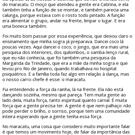
do maracatu. O moço que atendeu a gente era Catirina, e ela
também tinha a função de se montar, e também parecia uma
calunga, porque estava com o rosto todo pintado. A função
era alimentar o grupo, andar na frente, limpar o lugar. E era
uma boneca também.
Foi muito bom passar por essa experiência, que deixou claro o
ensinamento que minha sogra já preparava. Dancei coco lá
poucas vezes. Aqui dancei o coco, o jongo, que era mais uma
pesquisa dos interiores, dos quilombos, o samba-lenço rural,
que eu não conhecia, que foi também uma pesquisa da
Margarida da Trindade, que era a mãe da minha sogra e que
levou pro Rio de Janeiro, quando trabalhava no hospital
psiquiátrico. E a família toda faz algo em relação à dança, mas
o nosso carro-chefe é esse: o maracatu.
Fui entendendo a força da rainha, lá na frente. Ela não está
dançando sozinha, mesmo que pareça. Tem muita gente ao
lado dela, muita força, tanto espiritual quanto carnal. É muita
força que a gente precisa ter. A gente é que nem palhaço: não
pode perder o brilho, o sorriso, porque tem uma comunidade
inteira esperando que a gente tenha essa força.
No maracatu, uma coisa que considero muito importante falar
é que temos um movimento hoje, de falar da importância das