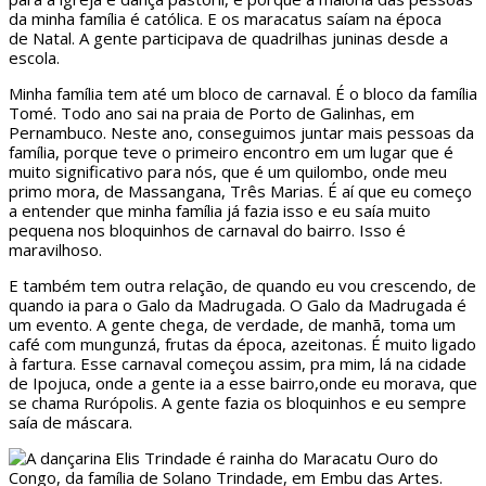
da minha família é católica. E os maracatus saíam na época
de Natal. A gente participava de quadrilhas juninas desde a
escola.
Minha família tem até um bloco de carnaval. É o bloco da família
Tomé. Todo ano sai na praia de Porto de Galinhas, em
Pernambuco. Neste ano, conseguimos juntar mais pessoas da
família, porque teve o primeiro encontro em um lugar que é
muito significativo para nós, que é um quilombo, onde meu
primo mora, de Massangana, Três Marias. É aí que eu começo
a entender que minha família já fazia isso e eu saía muito
pequena nos bloquinhos de carnaval do bairro. Isso é
maravilhoso.
E também tem outra relação, de quando eu vou crescendo, de
quando ia para o Galo da Madrugada. O Galo da Madrugada é
um evento. A gente chega, de verdade, de manhã, toma um
café com mungunzá, frutas da época, azeitonas. É muito ligado
à fartura. Esse carnaval começou assim, pra mim, lá na cidade
de Ipojuca, onde a gente ia a esse bairro,onde eu morava, que
se chama Rurópolis. A gente fazia os bloquinhos e eu sempre
saía de máscara.