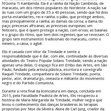
N’Goma Ti Kambimda. Ela é a rainha da Nação Cambinda, de
maracatu, um dos ritmos populares do Nordeste. A nação sai
às ruas com um grupo de 35 a 40 pessoas, sendo que há dois
porta-estandartes, rei e rainha; o pálio, que protege ambos,
mas principalmente a rainha; as damas da coroa; a dama do
paço; princesas africanas; as princesas europeias; um
feiticeiro, que é quem protege a nação, com ervas; as baianas
e o grupo do ritmo, que tem dois regentes que se revezam. O
grupo tem instrumentos tradicionais do maracatu, como o
mineiro, a caixa, o agbê.
Elis é casada com Vitor da Trindade e sente a
responsabilidade que é dar, com ele, continuidade às diversas
atividades do Teatro Popular Solano Trindade, sendo a nação
apenas uma delas. O espaço fica em Embu das Artes, em São
Paulo, fundado pela artista plástica, escritora e coreógrafa
Raquel Trindade, companheira de Solano Trindade, poeta,
pintor, ator, dramaturgo, cineasta e militante do movimento
negro e do Partido Comunista.
Durante a reta final da licenciatura em dança, concluída em
2015, pela Faculdade Paulista de Artes, Elis recuperou a
história de Maria Margarida da Trindade, mulher negra que
levou o conhecimento das danças brasileiras às terapias
propostas por Nise da Silveira. Aluna de Carl Jung, criador da