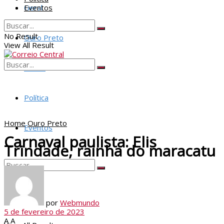
Geral
Eventos
No Result
Ouro Preto
View All Result
Policia
No Result
View All Result
Política
Home
Ouro Preto
Eventos
Carnaval paulista: Elis
Trindade, rainha do maracatu
No Result
por
Webmundo
5 de fevereiro de 2023
A
A