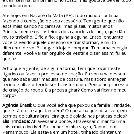
e camisetinha, um brilhinho no rosto, mas gostava de ver todo
mundo pronto.
Até hoje, em Nazaré da Mata (PE), todo mundo continua
fazendo a confecção de seu acessório. Tem gente que não
está mais saindo no carnaval, mas já saiu muitos anos.
Principalmente os costeiros dos caboclos de lança, que dão
muito trabalho. É fio a fio, agulha a agulha. Então, enquanto
você tá vendo aquele desenho se transformar, é muito
diferente de você chegar à loja e comprar. Tem uma energia
diferente. Você vai ter orgulho de vestir e dizer assim: fui eu
que fiz.
Acho que a gente, de alguma forma, tem que tocar neste
figurino ou fazer o processo de criação. Eu sou uma pessoa
que não sabe usar máquina de costura, mas adoro entregar
tecido e olhar o tecido ser transformado. Penso no processo
de criação da roupa. Ela precisa girar? Como vai ficar no meu
corpo?
Agência Brasil:
O que você acha que puxou da família Trindade,
que é tão forte aqui também? O que acha que absorveu, em
termos de cultura brasileira que é colada nas práticas deles?
Elis Trindade:
Atravessar a ponte, atravessar o mar foi uma
coisa muito incrível. Eu conheci minha sogra, Raquel, em
Pernambuco. Ela estava em um hotel, tinha ido plantar um