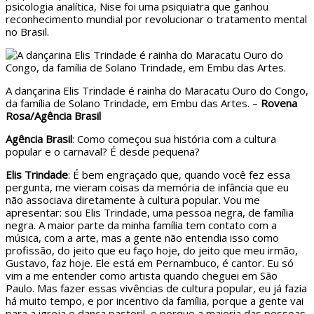
psicologia analítica, Nise foi uma psiquiatra que ganhou
reconhecimento mundial por revolucionar o tratamento mental
no Brasil.
A dançarina Elis Trindade é rainha do Maracatu Ouro do Congo,
da família de Solano Trindade, em Embu das Artes. –
Rovena
Rosa/Agência Brasil
Agência Brasil
: Como começou sua história com a cultura
popular e o carnaval? É desde pequena?
Elis Trindade
: É bem engraçado que, quando você fez essa
pergunta, me vieram coisas da memória de infância que eu
não associava diretamente à cultura popular. Vou me
apresentar: sou Elis Trindade, uma pessoa negra, de família
negra. A maior parte da minha família tem contato com a
música, com a arte, mas a gente não entendia isso como
profissão, do jeito que eu faço hoje, do jeito que meu irmão,
Gustavo, faz hoje. Ele está em Pernambuco, é cantor. Eu só
vim a me entender como artista quando cheguei em São
Paulo. Mas fazer essas vivências de cultura popular, eu já fazia
há muito tempo, e por incentivo da família, porque a gente vai
para a igreja e dança pastoril, e porque a maioria das pessoas