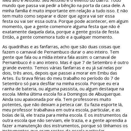
Meu avô é Antônio. Seu Antônio é o evento do bairro. Todo
mundo que passa vai pedir a bênção na porta da casa dele. A
minha família é muito importante em relação a tudo isso. E não
tem muito como separar e dizer que agora vai ser essa
festa ou vai ser essa outra. Porque pode acontecer, em algum
momento, que a gente comemore alguma festa que não é
exatamente daquela data, porque a gente gosta de festa.
Então, a gente comemora tudo e a qualquer momento.
As quadrilhas e as fanfarras, acho que são duas coisas que
fazem o carnaval de Pernambuco durar o ano inteiro. Tem
gente que fala ou a mídia inteira fala assim: o carnaval de
Pernambuco é o ano inteiro. Mas é que 7 de Setembro é outro
grande evento. Temos várias fanfarras e eu já saí nelas por
dois, três anos, depois que passei a morar em Embu das
Artes. Eu tirava férias do meu trabalho no período do 7 de
Setembro só para desfilar na minha escola. Porque eu era
rainha de bateria, ou alguma passista, ou algum destaque na
escola. Minha última escola foi a Domingos de Albuquerque.
Ainda sou apaixonada por ela. Tem professores muito
potentes, que não deixam a peteca cair. Eu fazia esporte lá,
meu professor trabalhava em outra escola, particular, e as
bolas de lá, ele trazia para minha escola. E os instrumentos da
outra escola que não serviam, ele trazia, e a gente aprendia a
fazer a manutenção dos instrumentos, porque só tínhamos os
instrumentos que eram restos da escola particular.