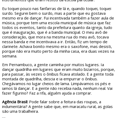
Eu toquei pouco nas fanfarras de lá e, quando toquei, toquei
surdo. Segurei bem o surdo, mas a parte que eu gostava
mesmo era de dançar. Fui incentivada também a fazer aula de
música, porque tem uma escola municipal de música que faz
todos os eventos, tanto da prefeitura quanto da igreja, tudo
que é inauguração, que é a banda municipal. O meu avô de
consideração, que mora na mesma rua do meu avô, tocava
nessa banda e me incentivava a ir. Então, fiz um tempo de
clarinete. Achava bonito mesmo era o saxofone, mas desisti,
porque não era muito perto da minha casa, era duas vezes na
semana.
Em Pernambuco, a gente caminha por muitos lugares. Ia
dançar quadrilha em lugares que eram muito bizarros, porque,
para passar, às vezes o ônibus ficava atolado. E a gente toda
montada de quadrilha, descia e ia empurrar o ônibus.
Chegávamos no lugar cheios de lama. Limpávamos os pés e
iamos lá dançar. E a gente não recebia nada, nenhum real. Vai
fazer figurino? Faz a rifa, alguém ajuda a comprar.
Agência Brasil:
Pode falar sobre a feitura das roupas, a
indumentária? A gente sabe que, em maracatu rural, as golas
são uma trabalheira.