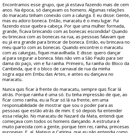
Encontramos esse grupo, que já estava fazendo mais de cem
anos. Na época, só dançavam os homens. Algumas relações
do maracatu tinham conexão com a calunga. E eu disse: Gente,
mas eu adoro boneca. Então, maracatu é o meu lugar. Fui
fazendo esse quebra-cabeça. Por que uma mulher formada,
grande, ficava brincando com as bonecas escondida? Quando
eu brincava com as bonecas na rua, as pessoas falavam que
eu já era grande para brincar de boneca. Então, eu brincava no
meu quarto com as bonecas. Quando encontrei o maracatu
com as calungas, fiquei maravilhada. E disse: quero dançar
aí para segurar a boneca. Mas não vim a São Paulo para ser
dama do paço, vim e fui rainha. Primeiro, fui rainha do Bloco da
Cambinda, que é o bloco de carnaval de rua da minha
sogra aqui em Embu das Artes, e antes eu dançava no
maracatu..
Nunca quis ficar à frente do maracatu, sempre quis ficar lá
atrás. Porque rainha é uma só. Eu tinha impressão de que, ao
ficar como rainha, eu ia ficar só lá na frente, em uma
responsabilidade de mostrar que sou o poder para as
pessoas que estão atrás de mim. E só depois fui entender
essa relação. No maracatu de Nazaré da Mata, entendi que
começava com todos os homens dançando. A estrutura é
muito parecida com a gente, porque tem rei, rainha, princesas
europeias. E, aí, Mateus e Catirina, que eu não entendia como