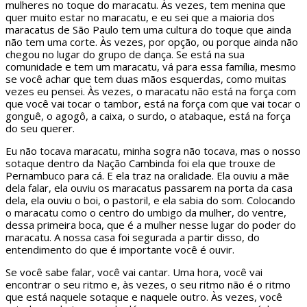
mulheres no toque do maracatu. Às vezes, tem menina que
quer muito estar no maracatu, e eu sei que a maioria dos
maracatus de São Paulo tem uma cultura do toque que ainda
não tem uma corte. Às vezes, por opção, ou porque ainda não
chegou no lugar do grupo de dança. Se está na sua
comunidade e tem um maracatu, vá para essa família, mesmo
se você achar que tem duas mãos esquerdas, como muitas
vezes eu pensei. Às vezes, o maracatu não está na força com
que você vai tocar o tambor, está na força com que vai tocar o
gonguê, o agogô, a caixa, o surdo, o atabaque, está na força
do seu querer.
Eu não tocava maracatu, minha sogra não tocava, mas o nosso
sotaque dentro da Nação Cambinda foi ela que trouxe de
Pernambuco para cá. E ela traz na oralidade. Ela ouviu a mãe
dela falar, ela ouviu os maracatus passarem na porta da casa
dela, ela ouviu o boi, o pastoril, e ela sabia do som. Colocando
o maracatu como o centro do umbigo da mulher, do ventre,
dessa primeira boca, que é a mulher nesse lugar do poder do
maracatu. A nossa casa foi segurada a partir disso, do
entendimento do que é importante você é ouvir.
Se você sabe falar, você vai cantar. Uma hora, você vai
encontrar o seu ritmo e, às vezes, o seu ritmo não é o ritmo
que está naquele sotaque e naquele outro. Às vezes, você