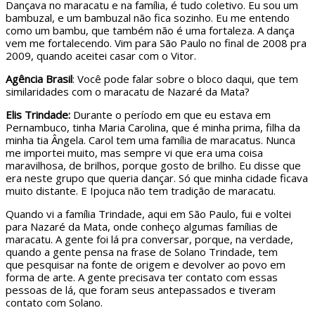
Dançava no maracatu e na família, é tudo coletivo. Eu sou um
bambuzal, e um bambuzal não fica sozinho. Eu me entendo
como um bambu, que também não é uma fortaleza. A dança
vem me fortalecendo. Vim para São Paulo no final de 2008 pra
2009, quando aceitei casar com o Vitor.
Agência Brasil
: Você pode falar sobre o bloco daqui, que tem
similaridades com o maracatu de Nazaré da Mata?
Elis Trindade:
Durante o período em que eu estava em
Pernambuco, tinha Maria Carolina, que é minha prima, filha da
minha tia Ângela. Carol tem uma família de maracatus. Nunca
me importei muito, mas sempre vi que era uma coisa
maravilhosa, de brilhos, porque gosto de brilho. Eu disse que
era neste grupo que queria dançar. Só que minha cidade ficava
muito distante. E Ipojuca não tem tradição de maracatu.
Quando vi a família Trindade, aqui em São Paulo, fui e voltei
para Nazaré da Mata, onde conheço algumas famílias de
maracatu. A gente foi lá pra conversar, porque, na verdade,
quando a gente pensa na frase de Solano Trindade, tem
que pesquisar na fonte de origem e devolver ao povo em
forma de arte. A gente precisava ter contato com essas
pessoas de lá, que foram seus antepassados e tiveram
contato com Solano.