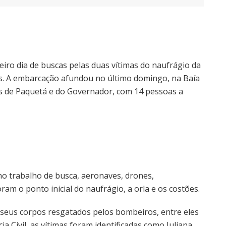
iro dia de buscas pelas duas vítimas do naufrágio da
as. A embarcação afundou no último domingo, na Baía
has de Paquetá e do Governador, com 14 pessoas a
o trabalho de busca, aeronaves, drones,
am o ponto inicial do naufrágio, a orla e os costões.
seus corpos resgatados pelos bombeiros, entre eles
a Civil, as vítimas foram identificadas como Juliana