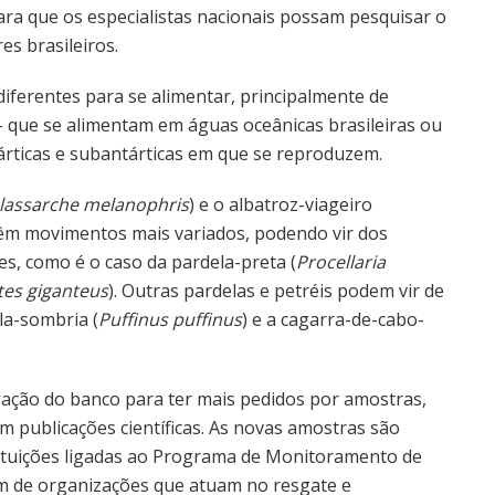
ara que os especialistas nacionais possam pesquisar o
es brasileiros.
iferentes para se alimentar, principalmente de
 – que se alimentam em águas oceânicas brasileiras ou
tárticas e subantárticas em que se reproduzem.
lassarche melanophris
) e o albatroz-viageiro
s têm movimentos mais variados, podendo vir dos
s, como é o caso da pardela-preta (
Procellaria
es giganteus
). Outras pardelas e petréis podem vir de
la-sombria (
Puffinus puffinus
) e a cagarra-de-cabo-
lgação do banco para ter mais pedidos por amostras,
 publicações científicas. As novas amostras são
tituições ligadas ao Programa de Monitoramento de
ém de organizações que atuam no resgate e