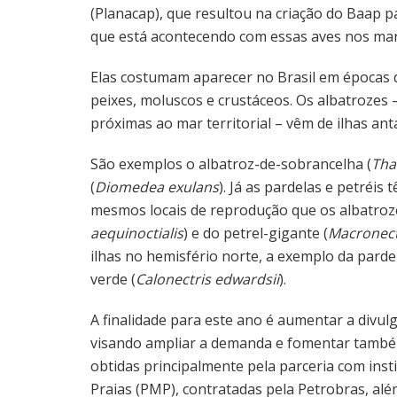
(Planacap), que resultou na criação do Baap p
que está acontecendo com essas aves nos mar
Elas costumam aparecer no Brasil em épocas d
peixes, moluscos e crustáceos. Os albatrozes
próximas ao mar territorial – vêm de ilhas an
São exemplos o albatroz-de-sobrancelha (
Tha
(
Diomedea exulans
). Já as pardelas e petréi
mesmos locais de reprodução que os albatroze
aequinoctialis
) e do petrel-gigante (
Macronect
ilhas no hemisfério norte, a exemplo da parde
verde (
Calonectris edwardsii
).
A finalidade para este ano é aumentar a divu
visando ampliar a demanda e fomentar também
obtidas principalmente pela parceria com ins
Praias (PMP), contratadas pela Petrobras, al