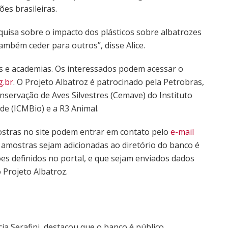
ões brasileiras.
quisa sobre o impacto dos plásticos sobre albatrozes
também ceder para outros”, disse Alice.
s e academias. Os interessados podem acessar o
.br
. O Projeto Albatroz é patrocinado pela Petrobras,
nservação de Aves Silvestres (Cemave) do Instituto
e (ICMBio) e a R3 Animal.
stras no site podem entrar em contato pelo
e-mail
 amostras sejam adicionadas ao diretório do banco é
es definidos no portal, e que sejam enviados dados
 Projeto Albatroz.
ia Serafini, destacou que o banco é público,