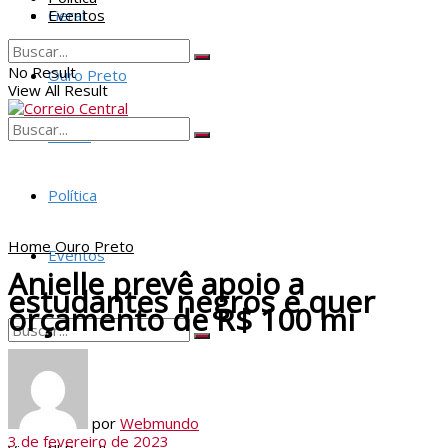
Geral
Eventos
No Result
Ouro Preto
View All Result
Policia
No Result
View All Result
Política
Home
Ouro Preto
Eventos
Anielle prevê apoio a
estudantes negros e quer
orçamento de R$ 100 mi
No Result
por
Webmundo
3 de fevereiro de 2023