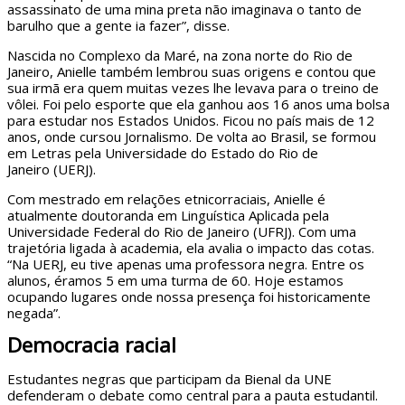
assassinato de uma mina preta não imaginava o tanto de
barulho que a gente ia fazer”, disse.
Nascida no Complexo da Maré, na zona norte do Rio de
Janeiro, Anielle também lembrou suas origens e contou que
sua irmã era quem muitas vezes lhe levava para o treino de
vôlei. Foi pelo esporte que ela ganhou aos 16 anos uma bolsa
para estudar nos Estados Unidos. Ficou no país mais de 12
anos, onde cursou Jornalismo. De volta ao Brasil, se formou
em Letras pela Universidade do Estado do Rio de
Janeiro (UERJ).
Com mestrado em relações etnicorraciais, Anielle é
atualmente doutoranda em Linguística Aplicada pela
Universidade Federal do Rio de Janeiro (UFRJ). Com uma
trajetória ligada à academia, ela avalia o impacto das cotas.
“Na UERJ, eu tive apenas uma professora negra. Entre os
alunos, éramos 5 em uma turma de 60. Hoje estamos
ocupando lugares onde nossa presença foi historicamente
negada”.
Democracia racial
Estudantes negras que participam da Bienal da UNE
defenderam o debate como central para a pauta estudantil.