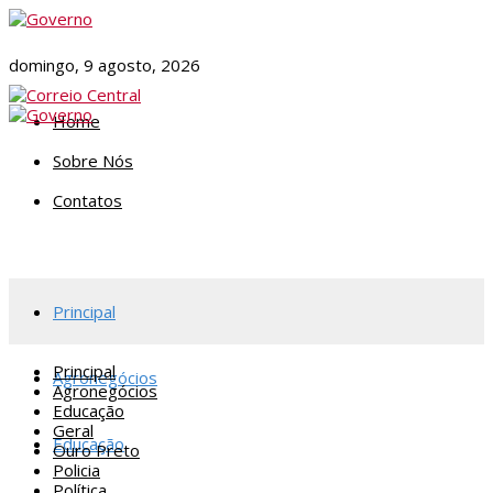
domingo, 9 agosto, 2026
Home
Sobre Nós
Contatos
Principal
Principal
Agronegócios
Agronegócios
Educação
Geral
Educação
Ouro Preto
Policia
Política